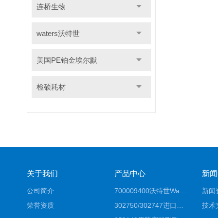
连桥生物
waters沃特世
美国PE铂金埃尔默
检硕耗材
关于我们
产品中心
新闻
公司简介
700009400沃特世Waters原装馏分收集器经销商报价
新闻
荣誉资质
302750/302747进口赛默飞原装戴安离子色谱柱IC柱厂家*
技术