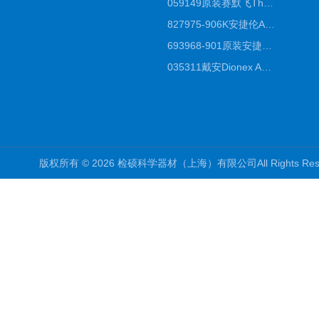
059149原装赛默飞Thermo C18高效液相色谱柱代理商
827975-906K安捷伦Agilent原装ZORBAX液相色谱柱*
693968-901原装安捷伦Agilent反相高效液相色谱柱代理
035311戴安Dionex AS4分析柱阴离子交换色谱柱厂家
版权所有 © 2026 检硕科学器材（上海）有限公司All Rights R