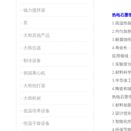
磁力搅拌器
热电石墨
泵
1.高温性能
2.均匀加热
大韩其他产品
3.耐腐蚀性
大韩仪器
4.寿命长：
应用领域
制冷设备
1.实验室分
2.材料科学
韩国离心机
3.半导体工
大韩拍打器
4.陶瓷和玻
热电石墨管
大韩耗材
1.材料创新
低温培养设备
2.设计优化
3.智能化控
恒温干燥设备
4.环保节能