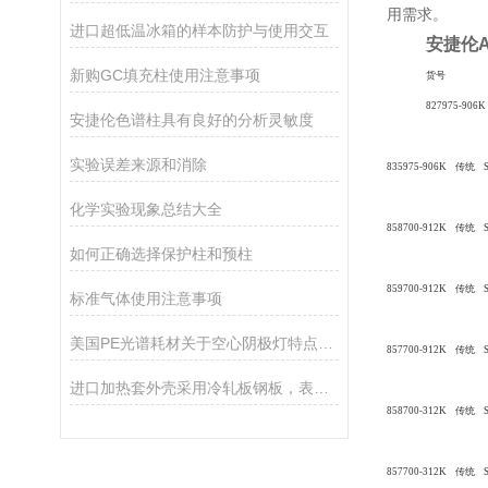
用需求。
进口超低温冰箱的样本防护与使用交互
安捷伦A
新购GC填充柱使用注意事项
货号
827975-906
安捷伦色谱柱具有良好的分析灵敏度
实验误差来源和消除
835975-906K 传统 S
化学实验现象总结大全
858700-912K 传统 
如何正确选择保护柱和预柱
859700-912K 传统 
标准气体使用注意事项
美国PE光谱耗材关于空心阴极灯特点和优势
857700-912K 传统 
进口加热套外壳采用冷轧板钢板，表面静电喷塑工艺处理制成
858700-312K 传统 
857700-312K 传统 