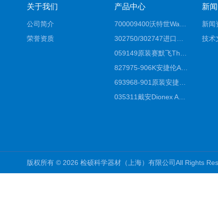
关于我们
产品中心
新闻
公司简介
700009400沃特世Waters原装馏分收集器经销商报价
新闻
荣誉资质
302750/302747进口赛默飞原装戴安离子色谱柱IC柱厂家*
技术
059149原装赛默飞Thermo C18高效液相色谱柱代理商
827975-906K安捷伦Agilent原装ZORBAX液相色谱柱*
693968-901原装安捷伦Agilent反相高效液相色谱柱代理
035311戴安Dionex AS4分析柱阴离子交换色谱柱厂家
版权所有 © 2026 检硕科学器材（上海）有限公司All Rights R