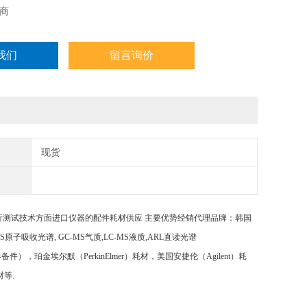
商
我们
留言询价
现货
析测试技术方面进口仪器的配件耗材供应
主要优势经销代理品牌：韩国
AS原子吸收光谱, GC-MS气质,LC-MS液质,ARL直读光谱
光谱等仪器备件），珀金埃尔默（PerkinElmer）耗材，美国安捷伦（Agilent）耗
材等
。