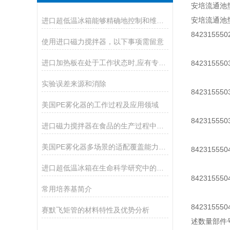
安培流通池垫 6
安培流通池垫 6
进口超低温冰箱能够精确地控制和维持所需的温度
8423155
使用进口磁力搅拌器，以下事项需留意
进口加热板在处于工作状态时,应有专人照管
84231555
实验误差来源和消除
842315550
美国PE雾化器的工作过程及应用领域
842315550
进口磁力搅拌器在食品的生产过程中的作用
美国PE雾化器多场景的适配覆盖能力分享
84231555
进口超低温冰箱在生命科学研究中的应用
84231555
常用培养基简介
842315550
赛默飞矩管的材料特性及优势分析
述数量部件