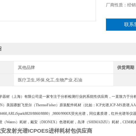
厂商性质：经销
联系
绍
其他品牌
供货周期
医疗卫生,环保,化工,生物产业,石油
学器材（上海）有限公司是一家专注于分析检测行业的系统性供应商，一直致力于分
AN）美国赛默飞世尔（ThermoFisher）原装配件耗材（比如：ICP光谱,ICP-MS质谱,A
RL4460,ARLiSpark8820/8860/8880）,9800/9900X荧光光谱，同位素质谱，红外
（Waters）耗材，戴安（DIONEX）色谱耗材，岛津（SHIMADZU）耗材，CEM耗
x戴安发射光谱ICPOES进样耗材包供应商