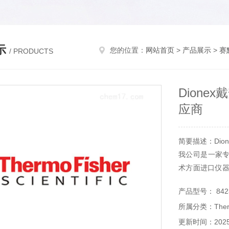
示
您的位置：
网站首页
>
产品展示
>
赛
/ PRODUCTS
Dione
应商
简要描述：Dio
我公司是一家
术方面进口仪器
材珀金埃尔默
产品型号： 8423
材等。
所属分类：Ther
更新时间：2025-