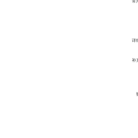
常
详
补