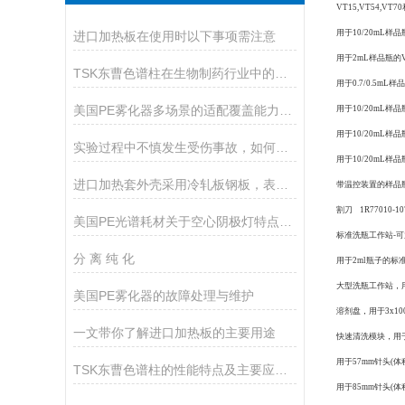
VT15,VT54,VT
用于10/20mL样品
进口加热板在使用时以下事项需注意
用于2mL样品瓶的VT
TSK东曹色谱柱在生物制药行业中的应用
用于0.7/0.5mL
美国PE雾化器多场景的适配覆盖能力分享
用于10/20mL样品
用于10/20mL样
实验过程中不慎发生受伤事故，如何急救
用于10/20mL样品
进口加热套外壳采用冷轧板钢板，表面静电喷塑工艺处理制成
带温控装置的样品瓶抽屉
割刀 1R77010-1
美国PE光谱耗材关于空心阴极灯特点和优势
标准洗瓶工作站-可放置
分 离 纯 化
用于2ml瓶子的标准
大型洗瓶工作站，用于
美国PE雾化器的故障处理与维护
溶剂盘，用于3x100
一文带你了解进口加热板的主要用途
快速清洗模块，用于2种
用于57mm针头(体积0
TSK东曹色谱柱的性能特点及主要应用途径
用于85mm针头(体积0