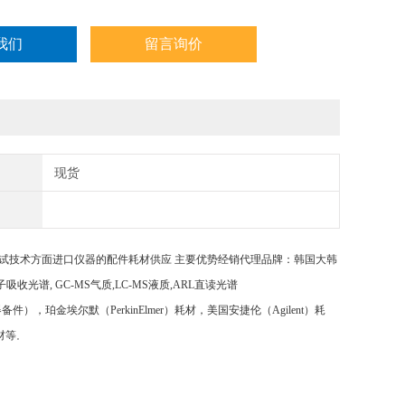
我们
留言询价
现货
试技术方面进口仪器的配件耗材供应
主要优势经销代理品牌：韩国大韩
子吸收光谱, GC-MS气质,LC-MS液质,ARL直读光谱
光谱等仪器备件），珀金埃尔默（PerkinElmer）耗材，美国安捷伦（Agilent）耗
材等
。