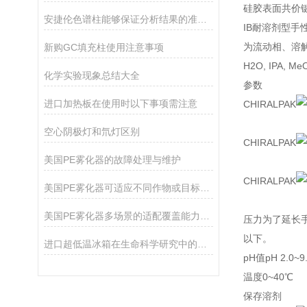
硅胶表面共价键
安捷伦色谱柱能够保证分析结果的准确性和可靠性
IB耐溶剂型手
为流动相、溶解样品
新购GC填充柱使用注意事项
H2O, IPA, Me
化学实验现象总结大全
参数 
进口加热板在使用时以下事项需注意
CHIRALPAK
空心阴极灯和氘灯区别
CHIRALPAK
美国PE雾化器的故障处理与维护
CHIRALPAK
美国PE雾化器可适应不同作物或目标区域的需求
美国PE雾化器多场景的适配覆盖能力分享
压力为了延长手
以下。
进口超低温冰箱在生命科学研究中的应用
pH值pH 2.0~9
温度0~40℃
保存溶剂