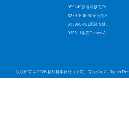
059149原装赛默飞Thermo C18高效液相色谱柱代理商
827975-906K安捷伦Agilent原装ZORBAX液相色谱柱*
693968-901原装安捷伦Agilent反相高效液相色谱柱代理
035311戴安Dionex AS4分析柱阴离子交换色谱柱厂家
版权所有 © 2026 检硕科学器材（上海）有限公司All Rights R