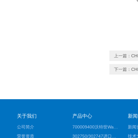
上一篇：
CH
下一篇：
C
关于我们
产品中心
新闻
公司简介
700009400沃特世Waters原装馏分收集器经销商报价
新闻
荣誉资质
302750/302747进口赛默飞原装戴安离子色谱柱IC柱厂家*
技术