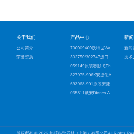
关于我们
产品中心
新闻
公司简介
700009400沃特世Waters原装馏分收集器经销商报价
新闻
荣誉资质
302750/302747进口赛默飞原装戴安离子色谱柱IC柱厂家*
技术
059149原装赛默飞Thermo C18高效液相色谱柱代理商
827975-906K安捷伦Agilent原装ZORBAX液相色谱柱*
693968-901原装安捷伦Agilent反相高效液相色谱柱代理
035311戴安Dionex AS4分析柱阴离子交换色谱柱厂家
版权所有 © 2026 检硕科学器材（上海）有限公司All Rights R