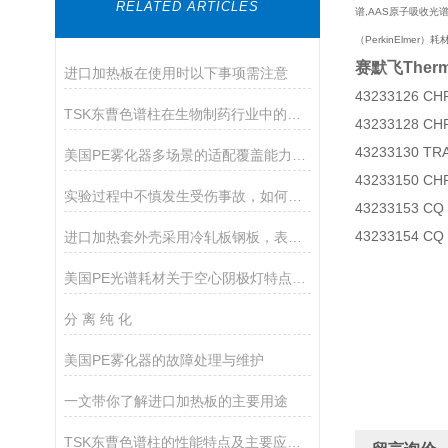
RELATED ARTICLES
谱,AAS原子吸收光谱,
（PerkinElme
赛默飞The
进口加热板在使用时以下事项需注意
43233126 C
TSK东曹色谱柱在生物制药行业中的应用
43233128 C
43233130 T
美国PE雾化器多场景的适配覆盖能力分享
43233150 C
实验过程中不慎发生受伤事故，如何急救
43233153 CQ
43233154 CQ
进口加热套外壳采用冷轧板钢板，表面静电喷塑工艺处理制成
美国PE光谱耗材关于空心阴极灯特点和优势
分 离 纯 化
美国PE雾化器的故障处理与维护
一文带你了解进口加热板的主要用途
TSK东曹色谱柱的性能特点及主要应用途径