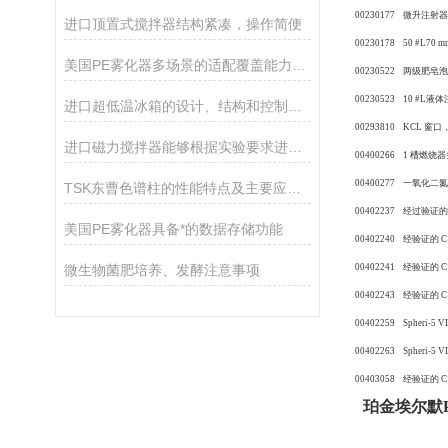
00230177 微升注射器 
进口顶置式搅拌器结构紧凑，操作简便
00230178 50 #L70
美国PE雾化器多场景的适配覆盖能力分享
00230522 两级肥皂
00230523 10 #L液
进口超低温冰箱的设计、结构和控制可令样品更加安全
00293810 KCL 窗口， 
进口磁力搅拌器能够根据实验要求进行精细调节
00400266 1 槽燃烧
00400277 一氧化二
TSK东曹色谱柱的性能特点及主要应用途径
00402237 经过验证的
美国PE雾化器具备*的数据存储功能
00402240 经验证的 C18
微生物菌肥培养、发酵注意事项
00402241 经验证的 C18
00402243 经验证的 C18
00402259 Spheri-5 V
00402263 Spheri-5 V
00403058 经验证的 C18
珀金埃尔默