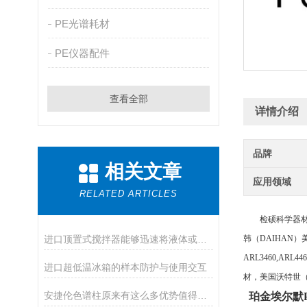
PE光谱耗材
PE仪器配件
查看全部
详情介绍
品牌
相关文章
应用领域
RELATED ARTICLES
检硕科学器材（
进口顶置式搅拌器能够迅速将液体或固体物质搅拌均匀
韩（
DAIHAN）
ARL3460,ARL
进口超低温冰箱的样本防护与使用交互
材，美国沃特世（W
安捷伦色谱柱原来有这么多优势值得我们选择
珀金埃尔默