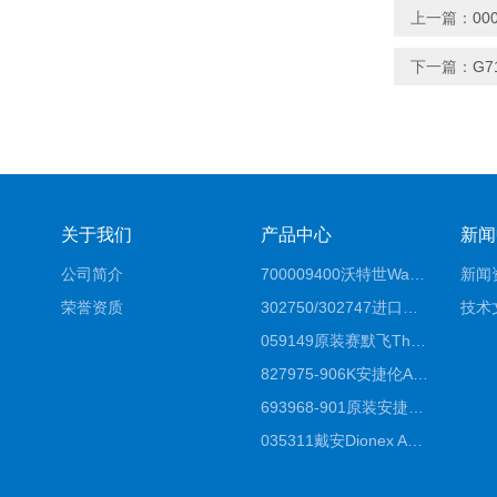
上一篇：
0
下一篇：
G7
关于我们
产品中心
新闻
公司简介
700009400沃特世Waters原装馏分收集器经销商报价
新闻
荣誉资质
302750/302747进口赛默飞原装戴安离子色谱柱IC柱厂家*
技术
059149原装赛默飞Thermo C18高效液相色谱柱代理商
827975-906K安捷伦Agilent原装ZORBAX液相色谱柱*
693968-901原装安捷伦Agilent反相高效液相色谱柱代理
035311戴安Dionex AS4分析柱阴离子交换色谱柱厂家