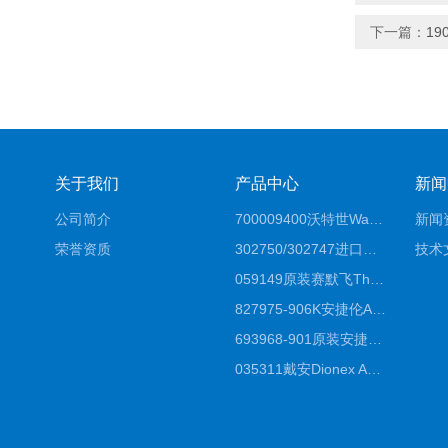
下一篇：
19
关于我们
产品中心
新闻
公司简介
700009400沃特世Waters原装馏分收集器经销商报价
新闻
荣誉资质
302750/302747进口赛默飞原装戴安离子色谱柱IC柱厂家*
技术
059149原装赛默飞Thermo C18高效液相色谱柱代理商
827975-906K安捷伦Agilent原装ZORBAX液相色谱柱*
693968-901原装安捷伦Agilent反相高效液相色谱柱代理
035311戴安Dionex AS4分析柱阴离子交换色谱柱厂家