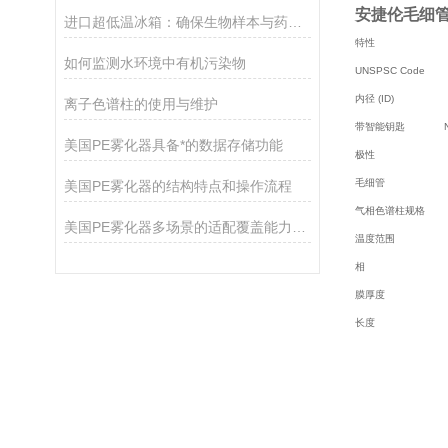
安捷伦毛细管3
进口超低温冰箱：确保生物样本与药品安全的温控设备
特性
如何监测水环境中有机污染物
UNSPSC Code
41
内径 (ID)
0.
离子色谱柱的使用与维护
带智能钥匙
N
美国PE雾化器具备*的数据存储功能
极性
弱
毛细管
熔
美国PE雾化器的结构特点和操作流程
气相色谱柱规格
5
美国PE雾化器多场景的适配覆盖能力分享
温度范围
-60 °
相
HP-
膜厚度
0.2
长度
30