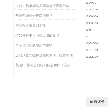
101490-07 程
进口加热板能够实现精确控温和节能加热
101324-0
气相色谱仪进样口的维护
109604-00
109603-00
实验误差来源和消除
9995 冷堆1
仪器分析中不同检出限的意义
4119 毛
100545-0
离子色谱柱的使用与维护
101016-0
进口顶置式搅拌器结构紧凑，操作简便
101620-0
美国PE雾化器的结构特点和操作流程
留言询价