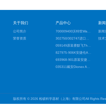
关于我们
产品中心
新闻
公司简介
700009400沃特世Waters原装馏分收集器经销商报价
新闻
荣誉资质
302750/302747进口赛默飞原装戴安离子色谱柱IC柱厂家*
技术
059149原装赛默飞Thermo C18高效液相色谱柱代理商
827975-906K安捷伦Agilent原装ZORBAX液相色谱柱*
693968-901原装安捷伦Agilent反相高效液相色谱柱代理
035311戴安Dionex AS4分析柱阴离子交换色谱柱厂家
版权所有 © 2026 检硕科学器材（上海）有限公司All Rights R