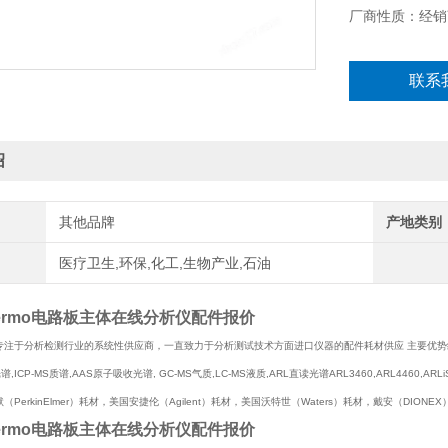
厂商性质：经销
联系
绍
其他品牌
产地类别
医疗卫生,环保,化工,生物产业,石油
ermo电路板主体在线分析仪配件报价
注于分析检测行业的系统性供应商，一直致力于分析测试技术方面进口仪器的配件耗材供应 主要优势经销代理
,ICP-MS质谱,AAS原子吸收光谱, GC-MS气质,LC-MS液质,ARL直读光谱ARL3460,ARL4460,ARL
PerkinElmer）耗材，美国安捷伦（Agilent）耗材，美国沃特世（Waters）耗材，戴安（DIO
ermo电路板主体在线分析仪配件报价