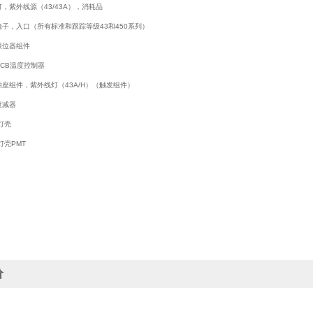
紫外线源（43/43A），消耗品
子，入口（所有标准和跟踪等级43和450系列）
位器组件
B温度控制器
组件，紫外线灯（43A/H）（触发组件）
减器
灯壳
壳PMT
价