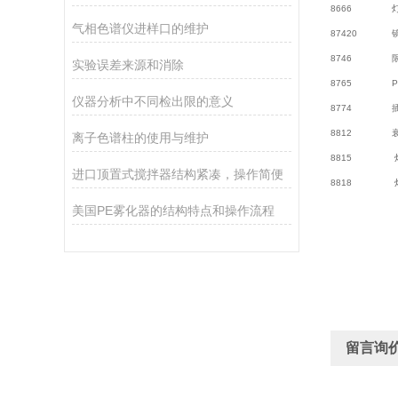
8666 灯，
气相色谱仪进样口的维护
87420 镜
8746 限
实验误差来源和消除
8765 PC
仪器分析中不同检出限的意义
8774 插座
8812 衰
离子色谱柱的使用与维护
8815 
进口顶置式搅拌器结构紧凑，操作简便
8818 灯
美国PE雾化器的结构特点和操作流程
留言询