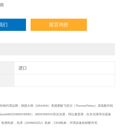
商
我们
留言询价
进口
品牌：韩国大韩（DAIHAN）美国赛默飞世尔（ThermoFisher）原装配件耗
iSpark8820/8860/8880）,9800/9900X荧光光谱，同位素质谱，红外光谱等仪器备
NEX）色谱耗材，岛津（SHIMADZU）耗材，CEM耗材，环境设备耗材配件等。