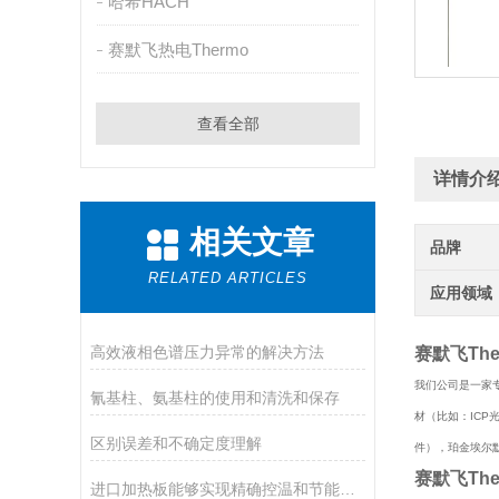
哈希HACH
赛默飞热电Thermo
查看全部
详情介
相关文章
品牌
RELATED ARTICLES
应用领域
高效液相色谱压力异常的解决方法
赛默飞Th
我们公司是一家专
氰基柱、氨基柱的使用和清洗和保存
材（比如：ICP光谱
区别误差和不确定度理解
件），珀金埃尔默（
赛默飞Th
进口加热板能够实现精确控温和节能加热