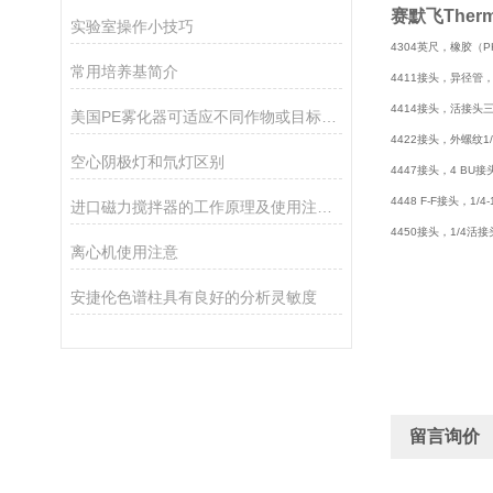
赛默飞Ther
实验室操作小技巧
4304英尺，橡胶（P
常用培养基简介
4411接头，异径管，不
4414接头，活接头
美国PE雾化器可适应不同作物或目标区域的需求
4422接头，外螺纹1/4t
空心阴极灯和氘灯区别
4447接头，4 BU接头
4448 F-F接头，1/4
进口磁力搅拌器的工作原理及使用注意事项
4450接头，1/4活接
离心机使用注意
安捷伦色谱柱具有良好的分析灵敏度
留言询价