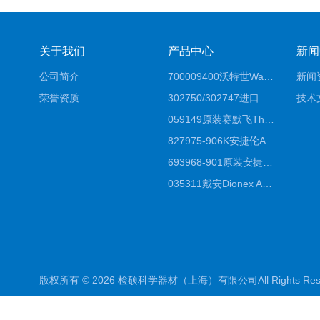
关于我们
产品中心
新闻
公司简介
700009400沃特世Waters原装馏分收集器经销商报价
新闻
荣誉资质
302750/302747进口赛默飞原装戴安离子色谱柱IC柱厂家*
技术
059149原装赛默飞Thermo C18高效液相色谱柱代理商
827975-906K安捷伦Agilent原装ZORBAX液相色谱柱*
693968-901原装安捷伦Agilent反相高效液相色谱柱代理
035311戴安Dionex AS4分析柱阴离子交换色谱柱厂家
版权所有 © 2026 检硕科学器材（上海）有限公司All Rights R