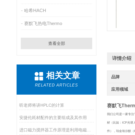
哈希HACH
赛默飞热电Thermo
查看全部
详情介绍
相关文章
品牌
RELATED ARTICLES
应用领域
听老师将讲HPLC的计算
赛默飞Ther
我们公司是一家专注于
安捷伦耗材配件的主要组成及其作用
材（比如：ICP光谱,IC
进口磁力搅拌器工作原理是利用电磁感应原理
件），珀金埃尔默（Pe