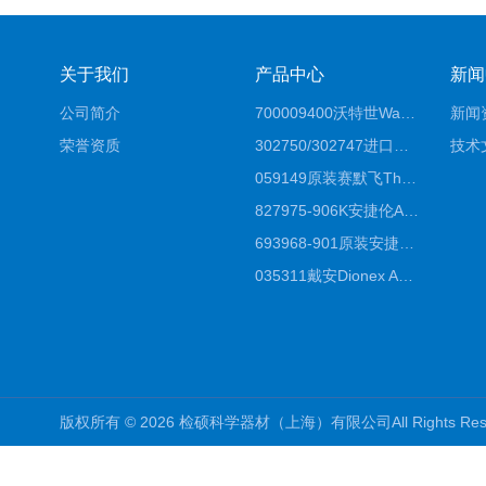
关于我们
产品中心
新闻
公司简介
700009400沃特世Waters原装馏分收集器经销商报价
新闻
荣誉资质
302750/302747进口赛默飞原装戴安离子色谱柱IC柱厂家*
技术
059149原装赛默飞Thermo C18高效液相色谱柱代理商
827975-906K安捷伦Agilent原装ZORBAX液相色谱柱*
693968-901原装安捷伦Agilent反相高效液相色谱柱代理
035311戴安Dionex AS4分析柱阴离子交换色谱柱厂家
版权所有 © 2026 检硕科学器材（上海）有限公司All Rights R