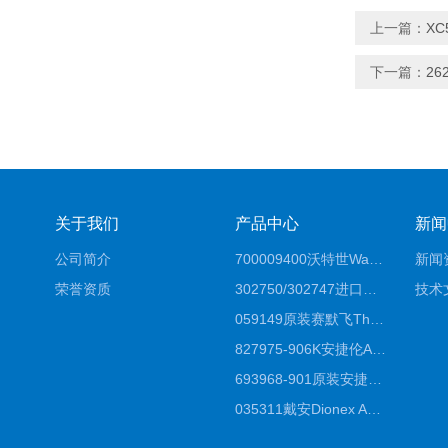
上一篇：
XC
下一篇：
26
关于我们
产品中心
新闻
公司简介
700009400沃特世Waters原装馏分收集器经销商报价
新闻
荣誉资质
302750/302747进口赛默飞原装戴安离子色谱柱IC柱厂家*
技术
059149原装赛默飞Thermo C18高效液相色谱柱代理商
827975-906K安捷伦Agilent原装ZORBAX液相色谱柱*
693968-901原装安捷伦Agilent反相高效液相色谱柱代理
035311戴安Dionex AS4分析柱阴离子交换色谱柱厂家