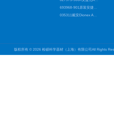
693968-901原装安捷伦Agilent反相高效液相色谱柱代理
035311戴安Dionex AS4分析柱阴离子交换色谱柱厂家
版权所有 © 2026 检硕科学器材（上海）有限公司All Rights R