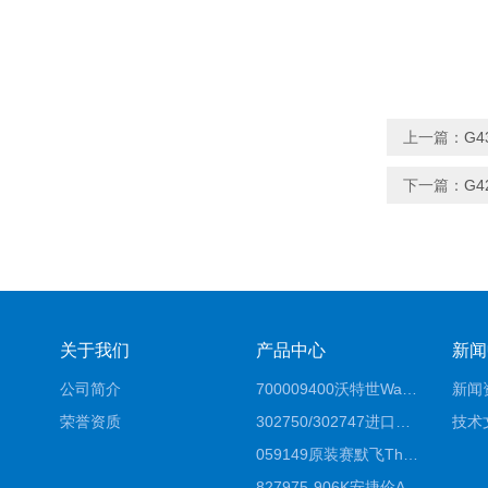
上一篇：
G4
下一篇：
G4
关于我们
产品中心
新闻
公司简介
700009400沃特世Waters原装馏分收集器经销商报价
新闻
荣誉资质
302750/302747进口赛默飞原装戴安离子色谱柱IC柱厂家*
技术
059149原装赛默飞Thermo C18高效液相色谱柱代理商
827975-906K安捷伦Agilent原装ZORBAX液相色谱柱*