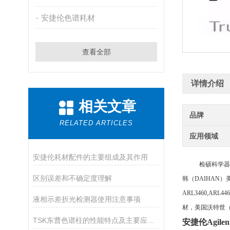
安捷伦色谱耗材
查看全部
详情介绍
相关文章
品牌
RELATED ARTICLES
应用领域
安捷伦耗材配件的主要组成及其作用
检硕科学器材（
区别误差和不确定度理解
韩（
DAIHAN）
ARL3460,ARL
液相示差折光检测器使用注意事项
材，美国沃特世（W
TSK东曹色谱柱的性能特点及主要应用途径
安捷伦Agil