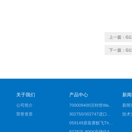
上一篇：
G1
下一篇：
G1
关于我们
产品中心
新闻
公司简介
700009400沃特世Waters原装馏分收集器经销商报价
新闻
荣誉资质
302750/302747进口赛默飞原装戴安离子色谱柱IC柱厂家*
技术
059149原装赛默飞Thermo C18高效液相色谱柱代理商
827975-906K安捷伦Agilent原装ZORBAX液相色谱柱*