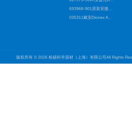
693968-901原装安捷伦Agilent反相高效液相色谱柱代理
035311戴安Dionex AS4分析柱阴离子交换色谱柱厂家
版权所有 © 2026 检硕科学器材（上海）有限公司All Rights R