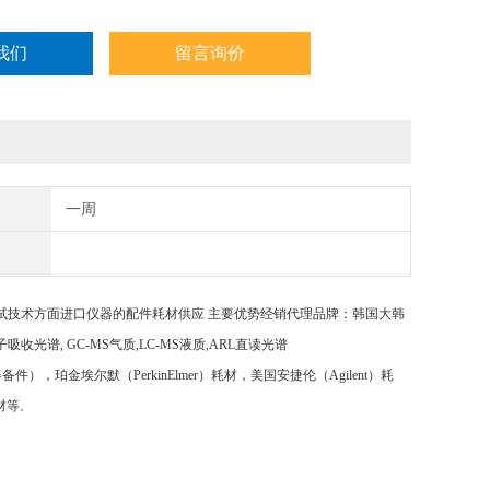
我们
留言询价
一周
试技术方面进口仪器的配件耗材供应
主要优势经销代理品牌：韩国大韩
子吸收光谱, GC-MS气质,LC-MS液质,ARL直读光谱
光谱等仪器备件），珀金埃尔默（PerkinElmer）耗材，美国安捷伦（Agilent）耗
材等
。