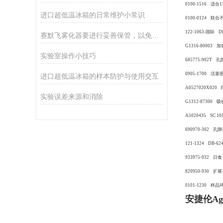
0100-1516 适
进口超低温冰箱的日常维护小常识
0100-0124 联合
122-1063-国际 DB
赛默飞雾化器要进行妥善保管，以免产品遭到破坏
G1316-80003 加
实验室操作小技巧
685775-902T 孔隙
0905-1700 活
进口超低温冰箱的样本防护与使用交互
A0527020X020 
实验误差来源和消除
G1312-87300 
A5020435 SC 1
690970-302 孔隙
121-1324 DB-62
933975-932 日食 
820950-930 扩展-
0101-1230 样品
安捷伦Ag