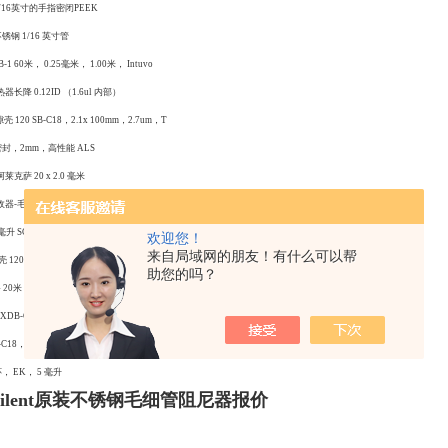
合1/16英寸的手指密闭PEEK
不锈钢 1/16 英寸管
-1 60米， 0.25毫米， 1.00米， Intuvo
热器长降 0.12ID （1.6ul 内部）
壳 120 SB-C18，2.1x 100mm，2.7um，T
塞密封，2mm，高性能 ALS
阿莱克萨 20 x 2.0 毫米
吸收器-毛细管 500uL容积
0毫升 SCX 35毫克，100Pk
欢迎您！
来自局域网的朋友！有什么可以帮
壳 120， EC-C18， 3x250mm， 4um
助您的吗？
4 20米， 0.18毫米， 1.00u
XDB-C18 R.Res 3.5um，4.6x30mm 3PK
C18， 护罩， 5u， 4.6x12.5mm 4PK
环， EK， 5 毫升
ilent原装不锈钢毛细管阻尼器报价