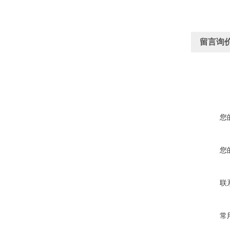
留言询
您
您
联
常