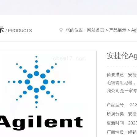
示
您的位置：
网站首页
>
产品展示
>
Ag
/ PRODUCTS
安捷伦A
简要描述：安捷伦
毛细管阻尼器，
我公司是一家
术方面进口仪器
产品型号： G131
材珀金埃尔默
所属分类：安捷
材等。
更新时间：2025-
厂商性质：经销