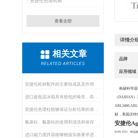
安捷伦色谱耗材
查看全部
详情介
相关文章
品牌
RELATED ARTICLES
应用领域
安捷伦耗材配件的主要组成及其作用
检硕科学器材
进口超低温冰箱具有较低的噪音、高的制冷效率
（
DAIHAN）
ARL3460,A
安捷伦色谱柱能够保证分析结果的准确性和可靠性
材，美国沃特世
氰基柱、氨基柱的使用和清洗和保存
安捷伦Ag
0100-1921 样品
进口磁力搅拌器能够根据实验要求进行精细调节