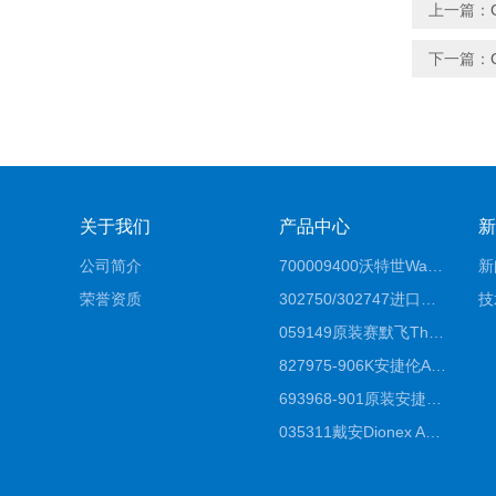
上一篇：
下一篇：
关于我们
产品中心
新
公司简介
700009400沃特世Waters原装馏分收集器经销商报价
新
荣誉资质
302750/302747进口赛默飞原装戴安离子色谱柱IC柱厂家*
技
059149原装赛默飞Thermo C18高效液相色谱柱代理商
827975-906K安捷伦Agilent原装ZORBAX液相色谱柱*
693968-901原装安捷伦Agilent反相高效液相色谱柱代理
035311戴安Dionex AS4分析柱阴离子交换色谱柱厂家