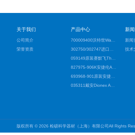
关于我们
产品中心
新闻
公司简介
700009400沃特世Waters原装馏分收集器经销商报价
新闻
荣誉资质
302750/302747进口赛默飞原装戴安离子色谱柱IC柱厂家*
技术
059149原装赛默飞Thermo C18高效液相色谱柱代理商
827975-906K安捷伦Agilent原装ZORBAX液相色谱柱*
693968-901原装安捷伦Agilent反相高效液相色谱柱代理
035311戴安Dionex AS4分析柱阴离子交换色谱柱厂家
版权所有 © 2026 检硕科学器材（上海）有限公司All Rights R