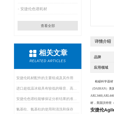
安捷伦色谱耗材
查看全部
详情介绍
相关文章
品牌
RELATED ARTICLES
应用领域
安捷伦耗材配件的主要组成及其作用
检硕科学器材（
进口超低温冰箱具有较低的噪音、高的制冷效率
（
DAIHAN）美国
ARL3460,ARL
安捷伦色谱柱能够保证分析结果的准确性和可靠性
材，美国沃特世（W
氰基柱、氨基柱的使用和清洗和保存
安捷伦Agi