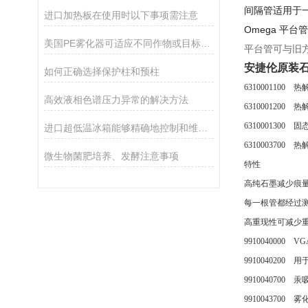
间隔管适用于
进口加热板在使用时以下事项需注意
Omega 平
美国PE雾化器可适应不同作物或目标区域的需求
平台管可与旧
安捷伦原装石
如何正确选择保护柱和预柱
6310001100
高效液相色谱压力异常的解决方法
6310001200
6310001300
进口超低温冰箱能够精确地控制和维持所需的温度
6310003700 
微生物菌肥培养、发酵注意事项
特性
高纯石墨减少痕
每一根管都经过
高重现性可减少
9910040000 V
9910040200 
9910040700 汞吸
9910043700