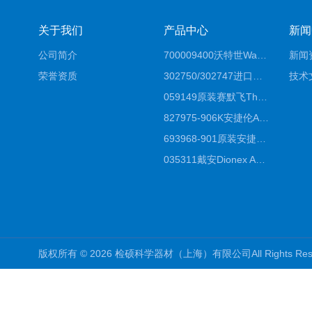
关于我们
产品中心
新闻
公司简介
700009400沃特世Waters原装馏分收集器经销商报价
新闻
荣誉资质
302750/302747进口赛默飞原装戴安离子色谱柱IC柱厂家*
技术
059149原装赛默飞Thermo C18高效液相色谱柱代理商
827975-906K安捷伦Agilent原装ZORBAX液相色谱柱*
693968-901原装安捷伦Agilent反相高效液相色谱柱代理
035311戴安Dionex AS4分析柱阴离子交换色谱柱厂家
版权所有 © 2026 检硕科学器材（上海）有限公司All Rights R