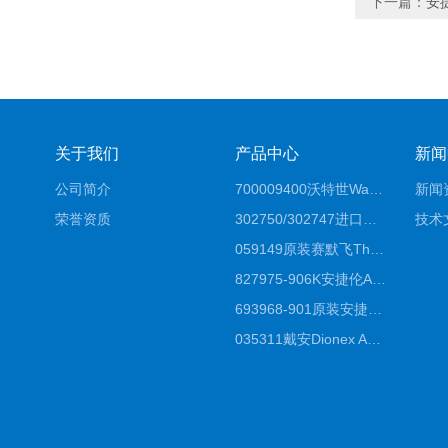
下一篇：
安
关于我们
产品中心
新闻
公司简介
700009400沃特世Waters原装馏分收集器经销商报价
新闻
荣誉资质
302750/302747进口赛默飞原装戴安离子色谱柱IC柱厂家*
技术
059149原装赛默飞Thermo C18高效液相色谱柱代理商
827975-906K安捷伦Agilent原装ZORBAX液相色谱柱*
693968-901原装安捷伦Agilent反相高效液相色谱柱代理
035311戴安Dionex AS4分析柱阴离子交换色谱柱厂家