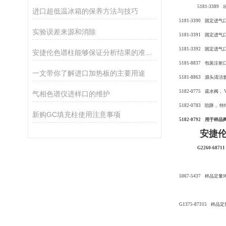
5181-338
进口超低温冰箱的保养方法与技巧
5181-3390 固定进气
实验误差来源和消除
5181-3391 固定进气
5181-3392 固定进气
安捷伦色谱柱能够保证分析结果的准确性和可靠性
5181-8837 包装注
一文带你了解进口加热板的主要用途
5181-8863 源头清洁
5182-0775 疏水阀， VO
气相色谱仪进样口的维护
5182-0783 陷阱， 特
新购GC填充柱使用注意事项
5182-0792 用于
安捷伦
G2260-68
5067-5437 样品定量
G1375-87315 样品