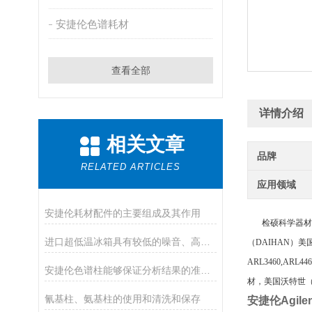
安捷伦色谱耗材
查看全部
详情介绍
相关文章
品牌
RELATED ARTICLES
应用领域
安捷伦耗材配件的主要组成及其作用
检硕科学器材（
进口超低温冰箱具有较低的噪音、高的制冷效率
（
DAIHAN）美国
ARL3460,ARL
安捷伦色谱柱能够保证分析结果的准确性和可靠性
材，美国沃特世（W
氰基柱、氨基柱的使用和清洗和保存
安捷伦Agi