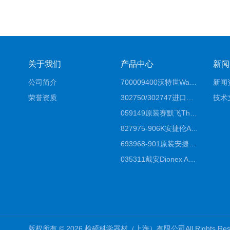
关于我们
产品中心
新闻
公司简介
700009400沃特世Waters原装馏分收集器经销商报价
新闻
荣誉资质
302750/302747进口赛默飞原装戴安离子色谱柱IC柱厂家*
技术
059149原装赛默飞Thermo C18高效液相色谱柱代理商
827975-906K安捷伦Agilent原装ZORBAX液相色谱柱*
693968-901原装安捷伦Agilent反相高效液相色谱柱代理
035311戴安Dionex AS4分析柱阴离子交换色谱柱厂家
版权所有 © 2026 检硕科学器材（上海）有限公司All Rights R