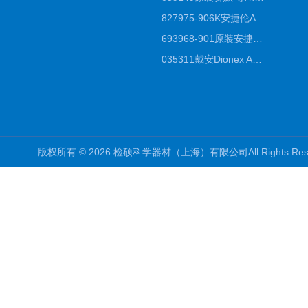
827975-906K安捷伦Agilent原装ZORBAX液相色谱柱*
693968-901原装安捷伦Agilent反相高效液相色谱柱代理
035311戴安Dionex AS4分析柱阴离子交换色谱柱厂家
版权所有 © 2026 检硕科学器材（上海）有限公司All Rights R