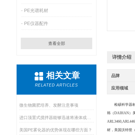
PE光谱耗材
PE仪器配件
查看全部
详情介绍
相关文章
品牌
RELATED ARTICLES
应用领域
检硕科学器材（
微生物菌肥培养、发酵注意事项
韩（
DAIHAN）
进口顶置式搅拌器能够迅速将液体或固体物质搅拌均匀
ARL3460,ARL
美国PE雾化器的优势体现在哪些方面？
材，美国沃特世（W