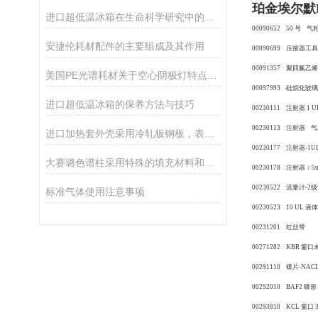
珀金埃尔默
进口超低温冰箱在生命科学研究中的应用
00090652 50 号 
安捷伦耗材配件的主要组成及其作用
00090699 压接器工
00091357 聚四氟乙
美国PE光谱耗材关于空心阴极灯特点和优势
00097993 硅烷化玻
进口超低温冰箱的保养方法与技巧
00230111 注射器 1
00230113 注射器 
进口加热套外壳采用冷轧板钢板，表面静电喷塑工艺处理制成
00230177 注射器-
大赛璐色谱柱采用特殊的填充材料和设计
00230178 注射器：
00230522 流量计-
标准气体使用注意事项
00230523 10 UL
00231201 红丝带
00271282 KBR 窗
00291110 碟片-NACL 
00292010 BAF2 碟形
00293810 KCL 窗口 