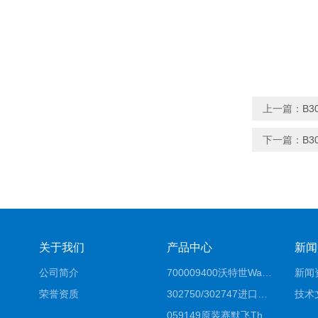
上一篇：
B3
下一篇：
B3
关于我们
产品中心
新闻
公司简介
700009400沃特世Waters原装馏分收集器经销商报价
新闻
荣誉资质
302750/302747进口赛默飞原装戴安离子色谱柱IC柱厂家*
技术
059149原装赛默飞Thermo C18高效液相色谱柱代理商