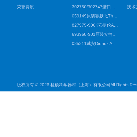
荣誉资质
302750/302747进口赛默飞原装戴安离子色谱柱IC柱厂家*
技术
059149原装赛默飞Thermo C18高效液相色谱柱代理商
827975-906K安捷伦Agilent原装ZORBAX液相色谱柱*
693968-901原装安捷伦Agilent反相高效液相色谱柱代理
035311戴安Dionex AS4分析柱阴离子交换色谱柱厂家
版权所有 © 2026 检硕科学器材（上海）有限公司All Rights R