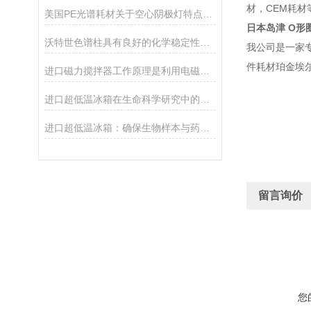
材，CEM耗材
美国PE光谱耗材关于空心阴极灯特点和优势
日本岛津 O形
沃特世色谱柱具有良好的化学稳定性和耐久性
我公司是一家
件耗材珀金埃
进口磁力搅拌器工作原理是利用电磁感应原理
进口超低温冰箱在生命科学研究中的应用
进口超低温冰箱：确保生物样本与药品安全的温控设备
留言询价
您