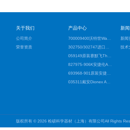
关于我们
产品中心
新闻
公司简介
700009400沃特世Waters原装馏分收集器经销商报价
新闻
荣誉资质
302750/302747进口赛默飞原装戴安离子色谱柱IC柱厂家*
技术
059149原装赛默飞Thermo C18高效液相色谱柱代理商
827975-906K安捷伦Agilent原装ZORBAX液相色谱柱*
693968-901原装安捷伦Agilent反相高效液相色谱柱代理
035311戴安Dionex AS4分析柱阴离子交换色谱柱厂家
版权所有 © 2026 检硕科学器材（上海）有限公司All Rights R