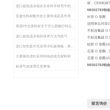
材，CEM耗材
进口超低温冰箱在生命科学研究中的应用
N9302783
安捷伦耗材配件的主要组成及其作用
衬管 O 形圈
说明
单位
对应O
美国PE光谱耗材关于空心阴极灯特点和优势
不粘连氟碳 O
进口超低温冰箱的保养方法与技巧
不粘连氟碳 O 
硅胶 O 形圈
10
进口加热套外壳采用冷轧板钢板，表面静电喷塑工艺处理制成
石墨 O 形圈，
大赛璐色谱柱采用特殊的填充材料和设计
石墨 O 形圈
10
N9302783
标准气体使用注意事项
留言询价