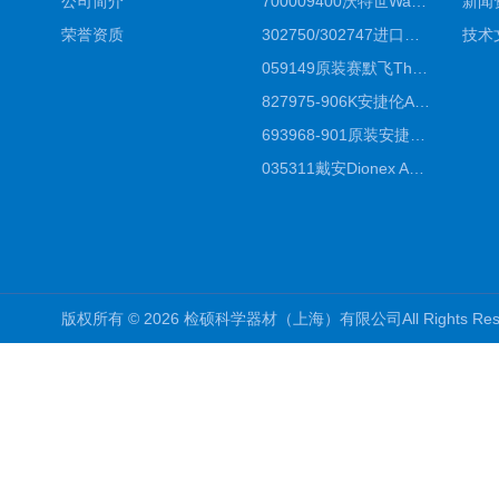
公司简介
700009400沃特世Waters原装馏分收集器经销商报价
新闻
荣誉资质
302750/302747进口赛默飞原装戴安离子色谱柱IC柱厂家*
技术
059149原装赛默飞Thermo C18高效液相色谱柱代理商
827975-906K安捷伦Agilent原装ZORBAX液相色谱柱*
693968-901原装安捷伦Agilent反相高效液相色谱柱代理
035311戴安Dionex AS4分析柱阴离子交换色谱柱厂家
版权所有 © 2026 检硕科学器材（上海）有限公司All Rights R