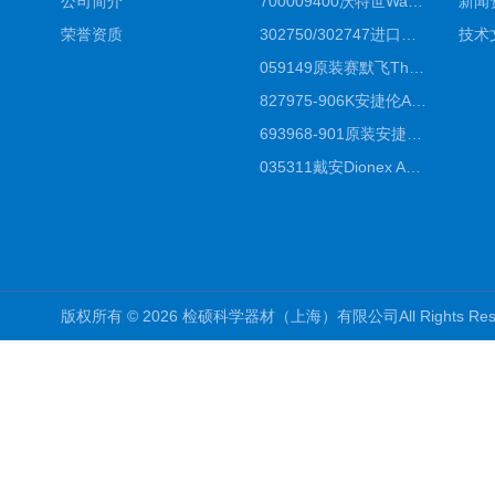
公司简介
700009400沃特世Waters原装馏分收集器经销商报价
新闻
荣誉资质
302750/302747进口赛默飞原装戴安离子色谱柱IC柱厂家*
技术
059149原装赛默飞Thermo C18高效液相色谱柱代理商
827975-906K安捷伦Agilent原装ZORBAX液相色谱柱*
693968-901原装安捷伦Agilent反相高效液相色谱柱代理
035311戴安Dionex AS4分析柱阴离子交换色谱柱厂家
版权所有 © 2026 检硕科学器材（上海）有限公司All Rights R