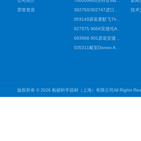
公司简介
700009400沃特世Waters原装馏分收集器经销商报价
新闻
荣誉资质
302750/302747进口赛默飞原装戴安离子色谱柱IC柱厂家*
技术
059149原装赛默飞Thermo C18高效液相色谱柱代理商
827975-906K安捷伦Agilent原装ZORBAX液相色谱柱*
693968-901原装安捷伦Agilent反相高效液相色谱柱代理
035311戴安Dionex AS4分析柱阴离子交换色谱柱厂家
版权所有 © 2026 检硕科学器材（上海）有限公司All Rights R