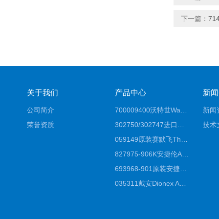
下一篇：
71
关于我们
产品中心
新闻
公司简介
700009400沃特世Waters原装馏分收集器经销商报价
新闻
荣誉资质
302750/302747进口赛默飞原装戴安离子色谱柱IC柱厂家*
技术
059149原装赛默飞Thermo C18高效液相色谱柱代理商
827975-906K安捷伦Agilent原装ZORBAX液相色谱柱*
693968-901原装安捷伦Agilent反相高效液相色谱柱代理
035311戴安Dionex AS4分析柱阴离子交换色谱柱厂家