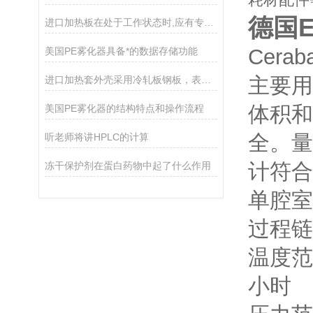
德国
进口加热板在处于工作状态时,应有专人照管
Cer
美国PE雾化器具备*的数据存储功能
主要用
进口加热套外壳采用冷轧板钢板，表面静电喷塑工艺处理制成
体积和
美国PE雾化器的结构特点和操作流程
全。量
听老师将讲HPLC的计算
计符合I
冻干保护剂在蛋白药物中起了什么作用
单腔室铝
过程链
温度范围：
小时