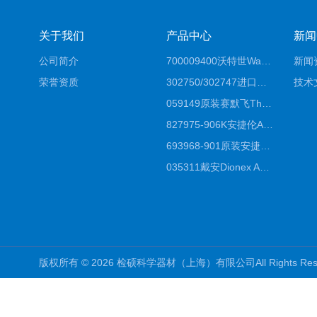
关于我们
产品中心
新闻
公司简介
700009400沃特世Waters原装馏分收集器经销商报价
新闻
荣誉资质
302750/302747进口赛默飞原装戴安离子色谱柱IC柱厂家*
技术
059149原装赛默飞Thermo C18高效液相色谱柱代理商
827975-906K安捷伦Agilent原装ZORBAX液相色谱柱*
693968-901原装安捷伦Agilent反相高效液相色谱柱代理
035311戴安Dionex AS4分析柱阴离子交换色谱柱厂家
版权所有 © 2026 检硕科学器材（上海）有限公司All Rights R