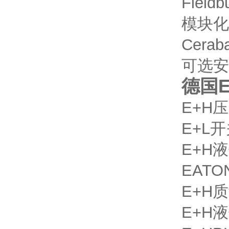
Fie
模块化设
Cer
可选安
德国
E+H
压
E+L
开
E+H
液
EATO
E+H
质
E+H
液