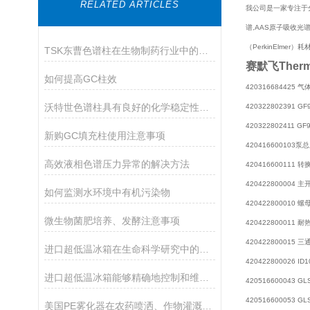
RELATED ARTICLES
我公司是一家专注于分
谱,AAS原子吸收光谱,
（PerkinElme
TSK东曹色谱柱在生物制药行业中的应用
赛默飞Ther
如何提高GC柱效
420316684425 
沃特世色谱柱具有良好的化学稳定性和耐久性
420322802391 
420322802411 GF
新购GC填充柱使用注意事项
420416600103泵
高效液相色谱压力异常的解决方法
420416600111
420422800004
如何监测水环境中有机污染物
420422800010 螺
微生物菌肥培养、发酵注意事项
420422800011 
420422800015 
进口超低温冰箱在生命科学研究中的应用
420422800026 
进口超低温冰箱能够精确地控制和维持所需的温度
420516600043 G
420516600053 G
美国PE雾化器在农药喷洒、作物灌溉等方面发挥作用