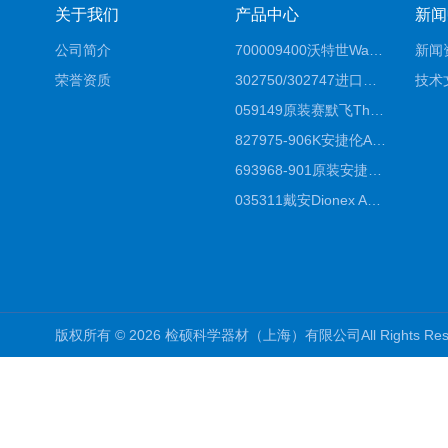
关于我们
产品中心
新闻
公司简介
700009400沃特世Waters原装馏分收集器经销商报价
新闻
荣誉资质
302750/302747进口赛默飞原装戴安离子色谱柱IC柱厂家*
技术
059149原装赛默飞Thermo C18高效液相色谱柱代理商
827975-906K安捷伦Agilent原装ZORBAX液相色谱柱*
693968-901原装安捷伦Agilent反相高效液相色谱柱代理
035311戴安Dionex AS4分析柱阴离子交换色谱柱厂家
版权所有 © 2026 检硕科学器材（上海）有限公司All Rights R