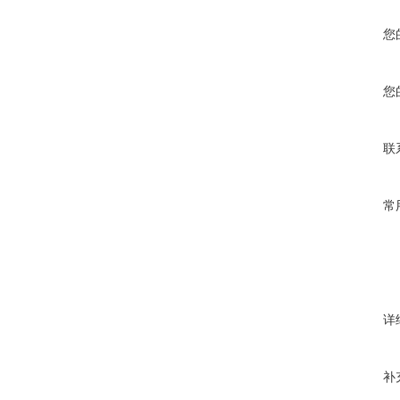
您
您
联
常
详
补