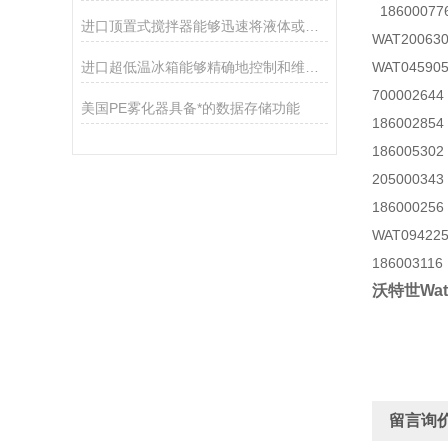
18600077
进口顶置式搅拌器能够迅速将液体或固体物质搅拌均匀
WAT2006
进口超低温冰箱能够精确地控制和维持所需的温度
WAT0459
700002
美国PE雾化器具备*的数据存储功能
18600285
18600530
20500034
18600025
WAT09422
18600311
沃特世Wa
留言询