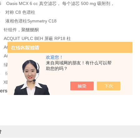
6 Oasis MCX 6 cc 真空滤芯， 每个滤芯 500 mg 吸附剂，
30 对称 C8 色谱柱
05 液相色谱柱Symmetry C18
644 针组件，聚醚醚酮
4 ACQUIT UPLC BEH 屏蔽 RP18 柱
2 ACQUIT 型冠 CSH C18 色谱柱
3 ACQUITY UPLC Col.在线过滤器套件
欢迎您！
来自局域网的朋友！有什么可以帮
6 绿洲 MCX 6 cc 真空， 150毫
助您的吗？
5 绿洲HLB 1cc， 30毫克， 30微米， 100/pk
6 XBridge BEH C18 色谱柱
tersZQ质谱离子块加热器盒组件报价
价