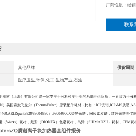
厂商性质：经销
联系
绍
其他品牌
供货周期
医疗卫生,环保,化工,生物产业,石油
学器材（上海）有限公司是一家专注于分析检测行业的系统性供应商，一直致力于分
AN）美国赛默飞世尔（ThermoFisher）原装配件耗材（比如：ICP光谱,ICP-MS质谱,A
RL4460,ARLiSpark8820/8860/8880）,9800/9900X荧光光谱，同位素质谱，红外
（Waters）耗材，戴安（DIONEX）色谱耗材，岛津（SHIMADZU）耗材，CEM耗
atersZQ质谱离子块加热器盒组件报价