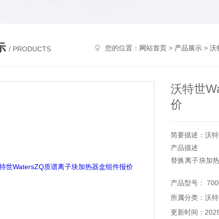
示
您的位置：
网站首页
>
产品展示
>
沃
/ PRODUCTS
沃特世W
价
简要描述：沃特世
产品描述
替换离子块加
器盒。该加热器盒特
产品型号： 7000
SYNAPT，QTOF
所属分类：沃特
ZQ2000和ZQ4
更新时间：2025-