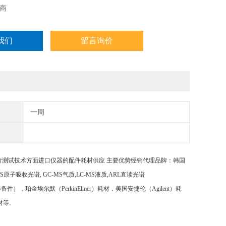
商
我们
留言询价
一周
析测试技术方面进口仪器的配件耗材供应
主要优势经销代理品牌：韩国
AS原子吸收光谱, GC-MS气质,LC-MS液质,ARL直读光谱
光谱等仪器备件），珀金埃尔默（PerkinElmer）耗材，美国安捷伦（Agilent）耗
材等
。