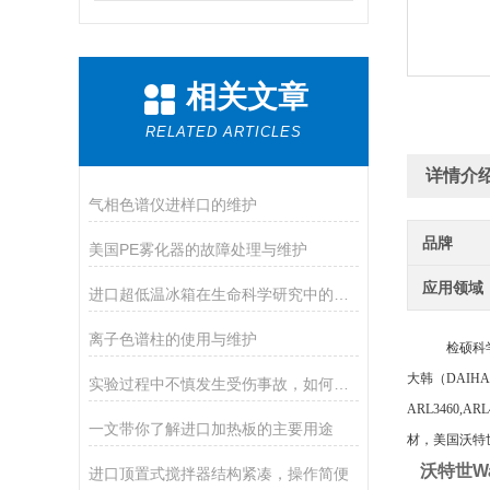
相关文章
RELATED ARTICLES
详情介
气相色谱仪进样口的维护
品牌
美国PE雾化器的故障处理与维护
应用领域
进口超低温冰箱在生命科学研究中的应用
离子色谱柱的使用与维护
检硕科
大韩（
DAIH
实验过程中不慎发生受伤事故，如何急救
ARL3460,A
一文带你了解进口加热板的主要用途
材，美国沃特世
沃特世W
进口顶置式搅拌器结构紧凑，操作简便