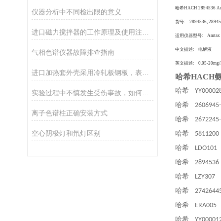
哈希HACH 2894536 A
仪器分析中不同检出限的意义
货号: 2894536, 28945
进口磁力搅拌器的工作原理及使用注意事项
适用仪器型号: Amtax 
中文描述: 电解液
气相色谱仪器故障排查指南
英文描述: 0.05-20mg/
进口加热套外壳采用冷轧板钢板，表面静电喷塑工艺处理制成
哈希HACH氨
哈希
YY0000
实验过程中不慎发生受伤事故，如何急救
哈希
260694
离子色谱柱正确安装方式
哈希
267224
空心阴极灯和氘灯区别
哈希
58112
哈希
LDO10
哈希
28945
哈希
LZY30
哈希
274264
哈希
ERA00
哈希
YY0000