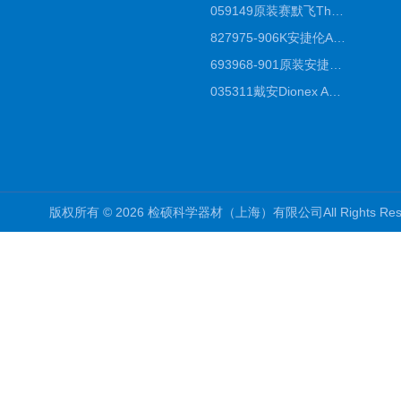
059149原装赛默飞Thermo C18高效液相色谱柱代理商
827975-906K安捷伦Agilent原装ZORBAX液相色谱柱*
693968-901原装安捷伦Agilent反相高效液相色谱柱代理
035311戴安Dionex AS4分析柱阴离子交换色谱柱厂家
版权所有 © 2026 检硕科学器材（上海）有限公司All Rights R