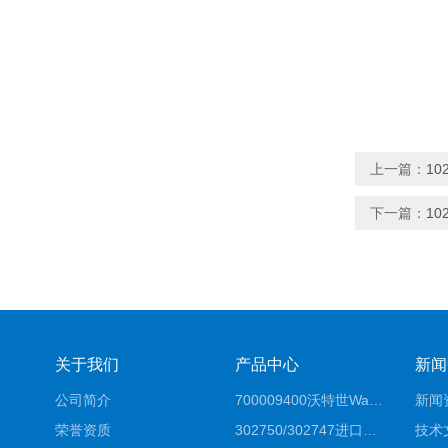
上一篇：
1
下一篇：
1
关于我们
产品中心
新闻
公司简介
700009400沃特世Waters原装馏分收集器经销商报价
新闻
荣誉资质
302750/302747进口赛默飞原装戴安离子色谱柱IC柱厂家*
技术