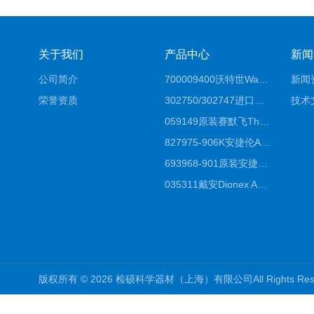
关于我们
产品中心
新闻
公司简介
700009400沃特世Waters原装馏分收集器经销商报价
新闻
荣誉资质
302750/302747进口赛默飞原装戴安离子色谱柱IC柱厂家*
技术
059149原装赛默飞Thermo C18高效液相色谱柱代理商
827975-906K安捷伦Agilent原装ZORBAX液相色谱柱*
693968-901原装安捷伦Agilent反相高效液相色谱柱代理
035311戴安Dionex AS4分析柱阴离子交换色谱柱厂家
版权所有 © 2026 检硕科学器材（上海）有限公司All Rights R