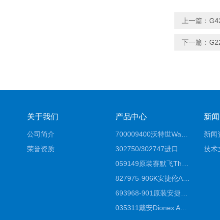
上一篇：
G4
下一篇：
G2
关于我们
产品中心
新闻
公司简介
700009400沃特世Waters原装馏分收集器经销商报价
新闻
荣誉资质
302750/302747进口赛默飞原装戴安离子色谱柱IC柱厂家*
技术
059149原装赛默飞Thermo C18高效液相色谱柱代理商
827975-906K安捷伦Agilent原装ZORBAX液相色谱柱*
693968-901原装安捷伦Agilent反相高效液相色谱柱代理
035311戴安Dionex AS4分析柱阴离子交换色谱柱厂家