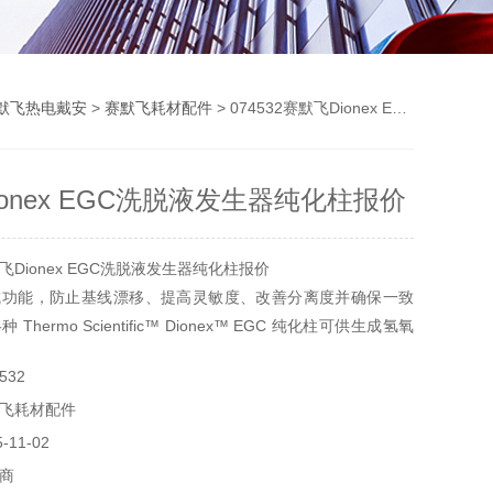
默飞热电戴安
>
赛默飞耗材配件
> 074532赛默飞Dionex EGC洗脱液发生器纯化柱报价
onex EGC洗脱液发生器纯化柱报价
Dionex EGC洗脱液发生器纯化柱报价
成功能，防止基线漂移、提高灵敏度、改善分离度并确保一致
hermo Scientific™ Dionex™ EGC 纯化柱可供生成氢氧
碳酸氢盐和甲磺酸洗脱液。洗脱液生成消除了传统的 IC 洗脱
532
对于酸和碱的处理需求，并且允许色谱分析工作人员运行全范
飞耗材配件
分离，且效率比手工制备洗脱液更高。
11-02
商