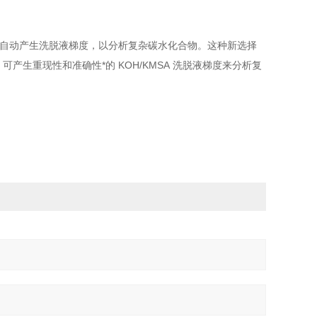
IC 系统来自动产生洗脱液梯度，以分析复杂碳水化合物。这种新选择
联使用，可产生重现性和准确性*的 KOH/KMSA 洗脱液梯度来分析复