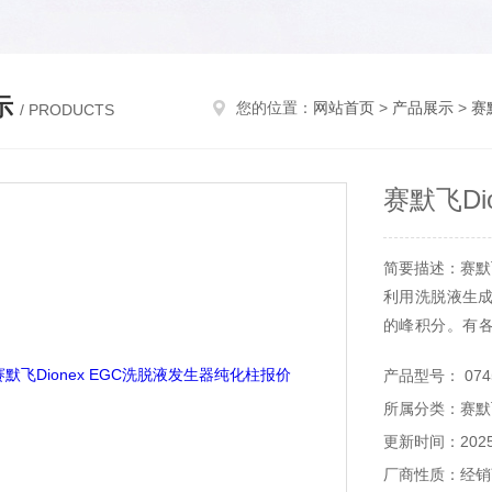
示
您的位置：
网站首页
>
产品展示
>
赛
/ PRODUCTS
赛默飞Di
简要描述：赛默飞
利用洗脱液生
的峰积分。有各种 T
化物、碳酸盐、
产品型号： 074
液制备方法中
所属分类：赛默
围的梯度和等度
更新时间：2025-
厂商性质：经销