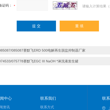
验证码：
请输入计算结果（
085087/085087赛默飞ERD 500电解再生脱盐抑制器厂家
074533/075778赛默飞EGC III NaOH *淋洗液发生罐
闻中心
联系我们
联系
闻资讯
联系方式