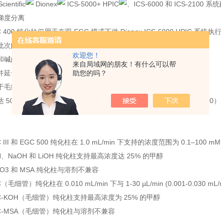
ientific
Dionex
ICS-5000+ HPIC
、ICS-6000 和 ICS-2100 
梯度分离
EGC 400 纯化柱仅用于在双 EGC 模式下供 Dionex ICS-6000 HPIC
批次间可重现性
欢迎您！
和碱的处理
来自局域网的朋友！有什么可以帮
助您的吗？
并延长使用寿命；泵只会遇到去离子水
于毛细管柱标准孔的各种流速
5000 psi 压力（34.5 MPa，仅限 Dionex EGC 毛细管型和 EGC
C III 和 EGC 500 纯化柱在 1.0 mL/min 下支持的浓度范围为 0.1–100 mM (0
KOH、NaOH 和 LiOH 纯化柱支持最高浓度达 25% 的甲醇
K2CO3 和 MSA 纯化柱与溶剂不兼容
GC（毛细管）纯化柱在 0.010 mL/min 下与 1-30 µL/min (0.001-0.03
EGC-KOH（毛细管）纯化柱支持最高浓度为 25% 的甲醇
 EGC-MSA（毛细管）纯化柱与溶剂不兼容