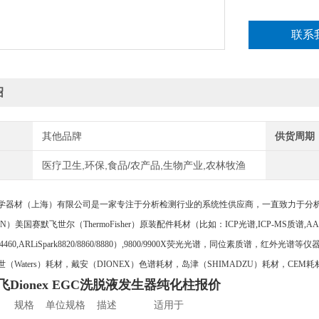
联系
绍
其他品牌
供货周期
医疗卫生,环保,食品/农产品,生物产业,农林牧渔
学器材（上海）有限公司是一家专注于分析检测行业的系统性供应商，一直致力于分
AN）美国赛默飞世尔（ThermoFisher）原装配件耗材（比如：ICP光谱,ICP-MS质谱,A
RL4460,ARLiSpark8820/8860/8880）,9800/9900X荧光光谱，同位素质谱，红外
（Waters）耗材，戴安（DIONEX）色谱耗材，岛津（SHIMADZU）耗材，CEM耗
飞Dionex EGC洗脱液发生器纯化柱报价
规格 单位规格 描述 适用于