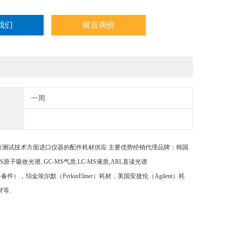
我们
留言询价
一周
析测试技术方面进口仪器的配件耗材供应
主要优势经销代理品牌：韩国
AS原子吸收光谱, GC-MS气质,LC-MS液质,ARL直读光谱
光谱等仪器备件），珀金埃尔默（PerkinElmer）耗材，美国安捷伦（Agilent）耗
材等
。