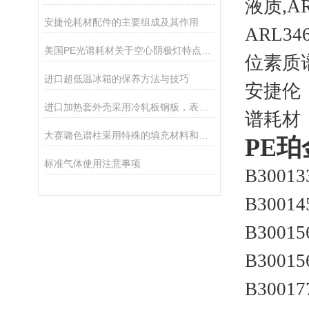
液质,A
安捷伦耗材配件的主要组成及其作用
ARL346
美国PE光谱耗材关于空心阴极灯特点和优势
位素质谱
进口超低温冰箱的保养方法与技巧
安捷伦（
进口加热套外壳采用冷轧板钢板，表面静电喷塑工艺处理制成
谱耗材
大赛璐色谱柱采用特殊的填充材料和设计
PE珀
标准气体使用注意事项
B3001
B3001
B3001
B300
B300