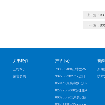
上一篇：
B3
下一篇：
B3
关于我们
产品中心
新闻
公司简介
700009400沃特世Waters原装馏分收集器经销商报价
新闻
荣誉资质
302750/302747进口赛默飞原装戴安离子色谱柱IC柱厂家*
技术
059149原装赛默飞Thermo C18高效液相色谱柱代理商
827975-906K安捷伦Agilent原装ZORBAX液相色谱柱*
693968-901原装安捷伦Agilent反相高效液相色谱柱代理
035311戴安Dionex AS4分析柱阴离子交换色谱柱厂家