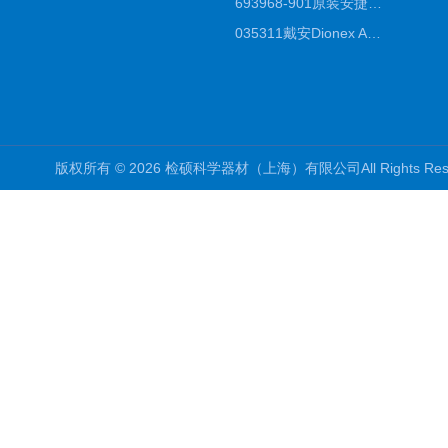
693968-901原装安捷伦Agilent反相高效液相色谱柱代理
035311戴安Dionex AS4分析柱阴离子交换色谱柱厂家
版权所有 © 2026 检硕科学器材（上海）有限公司All Rights R