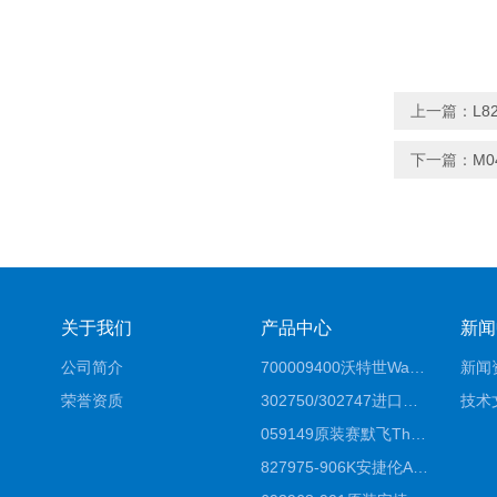
上一篇：
L
下一篇：
M
关于我们
产品中心
新闻
公司简介
700009400沃特世Waters原装馏分收集器经销商报价
新闻
荣誉资质
302750/302747进口赛默飞原装戴安离子色谱柱IC柱厂家*
技术
059149原装赛默飞Thermo C18高效液相色谱柱代理商
827975-906K安捷伦Agilent原装ZORBAX液相色谱柱*