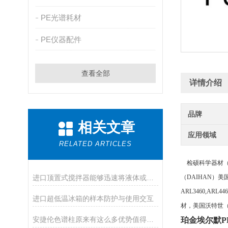
PE光谱耗材
PE仪器配件
查看全部
详情介绍
品牌
相关文章
应用领域
RELATED ARTICLES
检硕科学器材（
进口顶置式搅拌器能够迅速将液体或固体物质搅拌均匀
（
DAIHAN）美国
ARL3460,ARL
进口超低温冰箱的样本防护与使用交互
材，美国沃特世（W
安捷伦色谱柱原来有这么多优势值得我们选择
珀金埃尔默PE