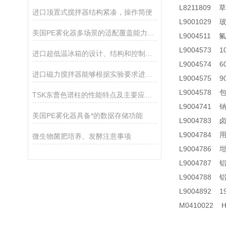
L8211809
进口顶置式搅拌器结构紧凑，操作简便
L9001029 玻璃
美国PE雾化器多场景的适配覆盖能力分享
L9004511 氟
L9004573 
进口超低温冰箱的设计、结构和控制可令样品更加安全
L9004574 
进口磁力搅拌器能够根据实验要求进行精细调节
L9004575 
L9004578 
TSK东曹色谱柱的性能特点及主要应用途径
L9004741 
美国PE雾化器具备*的数据存储功能
L9004783 
L9004784
微生物菌肥培养、发酵注意事项
L9004786 坩
L9004787
L9004788 铝 
L9004892 
M0410022 H