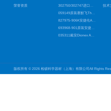
荣誉资质
302750/302747进口赛默飞原装戴安离子色谱柱IC柱厂家*
技术
059149原装赛默飞Thermo C18高效液相色谱柱代理商
827975-906K安捷伦Agilent原装ZORBAX液相色谱柱*
693968-901原装安捷伦Agilent反相高效液相色谱柱代理
035311戴安Dionex AS4分析柱阴离子交换色谱柱厂家
版权所有 © 2026 检硕科学器材（上海）有限公司All Rights R