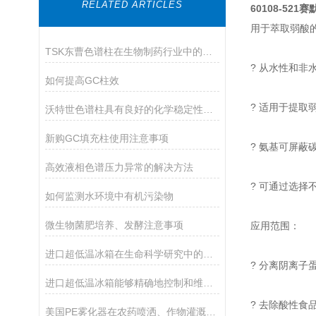
RELATED ARTICLES
60108-521
赛默
用于萃取弱酸
TSK东曹色谱柱在生物制药行业中的应用
? 从水性和非
如何提高GC柱效
? 适用于提取
沃特世色谱柱具有良好的化学稳定性和耐久性
新购GC填充柱使用注意事项
? 氨基可屏蔽
高效液相色谱压力异常的解决方法
? 可通过选择
如何监测水环境中有机污染物
微生物菌肥培养、发酵注意事项
应用范围：
进口超低温冰箱在生命科学研究中的应用
? 分离阴离子
进口超低温冰箱能够精确地控制和维持所需的温度
? 去除酸性食
美国PE雾化器在农药喷洒、作物灌溉等方面发挥作用