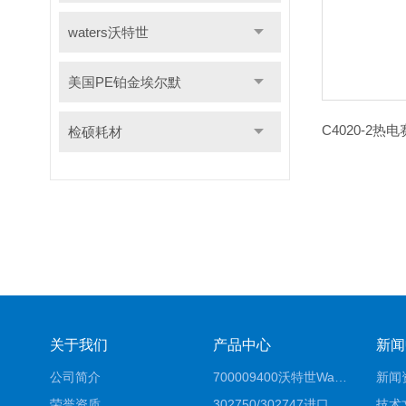
waters沃特世
美国PE铂金埃尔默
检硕耗材
关于我们
产品中心
新闻
公司简介
700009400沃特世Waters原装馏分收集器经销商报价
新闻
荣誉资质
302750/302747进口赛默飞原装戴安离子色谱柱IC柱厂家*
技术