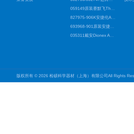
059149原装赛默飞Thermo C18高效液相色谱柱代理商
827975-906K安捷伦Agilent原装ZORBAX液相色谱柱*
693968-901原装安捷伦Agilent反相高效液相色谱柱代理
035311戴安Dionex AS4分析柱阴离子交换色谱柱厂家
版权所有 © 2026 检硕科学器材（上海）有限公司All Rights R