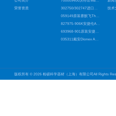
公司简介
700009400沃特世Waters原装馏分收集器经销商报价
新闻
荣誉资质
302750/302747进口赛默飞原装戴安离子色谱柱IC柱厂家*
技术
059149原装赛默飞Thermo C18高效液相色谱柱代理商
827975-906K安捷伦Agilent原装ZORBAX液相色谱柱*
693968-901原装安捷伦Agilent反相高效液相色谱柱代理
035311戴安Dionex AS4分析柱阴离子交换色谱柱厂家
版权所有 © 2026 检硕科学器材（上海）有限公司All Rights R