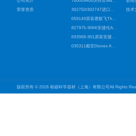
公司简介
700009400沃特世Waters原装馏分收集器经销商报价
新闻
荣誉资质
302750/302747进口赛默飞原装戴安离子色谱柱IC柱厂家*
技术
059149原装赛默飞Thermo C18高效液相色谱柱代理商
827975-906K安捷伦Agilent原装ZORBAX液相色谱柱*
693968-901原装安捷伦Agilent反相高效液相色谱柱代理
035311戴安Dionex AS4分析柱阴离子交换色谱柱厂家
版权所有 © 2026 检硕科学器材（上海）有限公司All Rights R