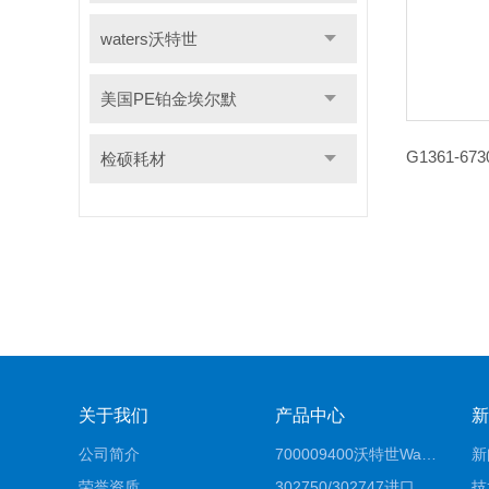
waters沃特世
美国PE铂金埃尔默
检硕耗材
关于我们
产品中心
新
公司简介
700009400沃特世Waters原装馏分收集器经销商报价
新
荣誉资质
302750/302747进口赛默飞原装戴安离子色谱柱IC柱厂家*
技