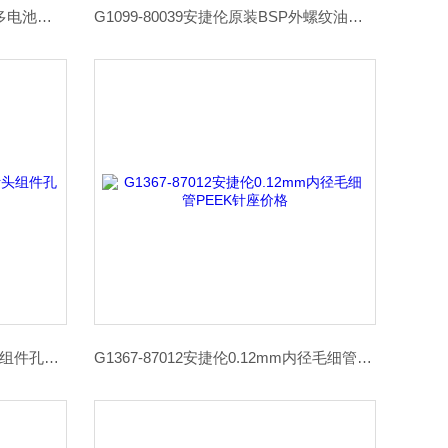
G1120-62301安捷伦Agilent原装多电池运输电池支架价格
G1099-80039安捷伦原装BSP外螺纹油雾过滤器代理商
G1367-87200安捷伦FC分析针头组件孔板进样器针头代理商
G1367-87012安捷伦0.12mm内径毛细管PEEK针座价格