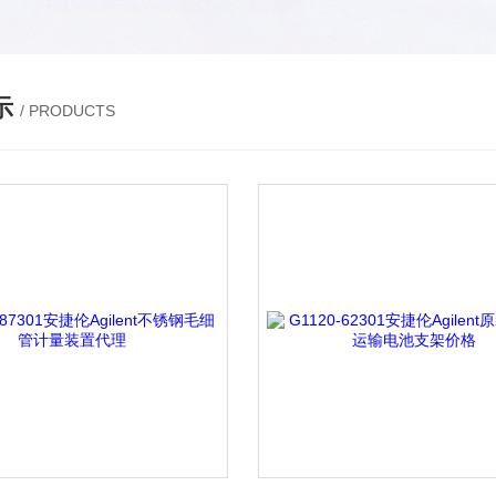
示
/ PRODUCTS