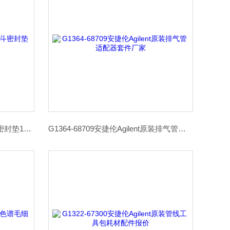
G1364-68730安捷伦Agilent漏斗密封垫10/pk总代理商报价
G1364-68709安捷伦Agilent原装排气管适配器套件厂家