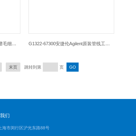
G1329-87101安捷伦微量液相色谱毛细管针座组件配件厂家
G1322-67300安捷伦Agilent原装管线工具包耗材配件报价
末页
跳转到第
页
我们
上海市闵行区沪光东路88号