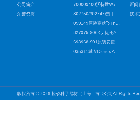
公司简介
700009400沃特世Waters原装馏分收集器经销商报价
新闻
荣誉资质
302750/302747进口赛默飞原装戴安离子色谱柱IC柱厂家*
技术
059149原装赛默飞Thermo C18高效液相色谱柱代理商
827975-906K安捷伦Agilent原装ZORBAX液相色谱柱*
693968-901原装安捷伦Agilent反相高效液相色谱柱代理
035311戴安Dionex AS4分析柱阴离子交换色谱柱厂家
版权所有 © 2026 检硕科学器材（上海）有限公司All Rights R