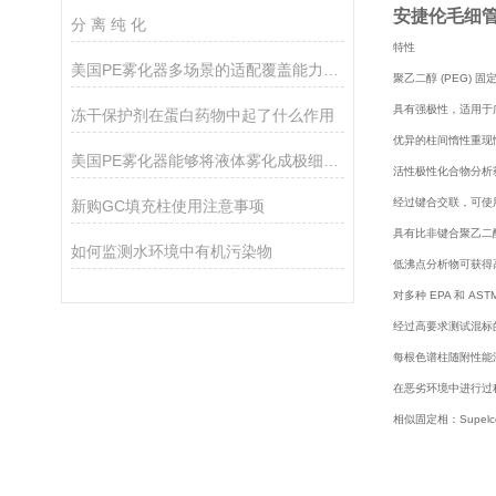
安捷伦毛细管1
分 离 纯 化
特性
美国PE雾化器多场景的适配覆盖能力分享
聚乙二醇 (PEG) 固
具有强极性，适用于
冻干保护剂在蛋白药物中起了什么作用
优异的柱间惰性重现
美国PE雾化器能够将液体雾化成极细的液滴
活性极性化合物分析
经过键合交联，可使
新购GC填充柱使用注意事项
具有比非键合聚乙二
如何监测水环境中有机污染物
低沸点分析物可获得
对多种 EPA 和 A
经过高要求测试混标的
每根色谱柱随附性能
在恶劣环境中进行过程分
相似固定相：Supelcow