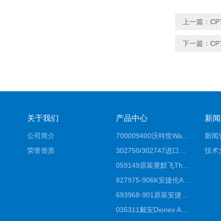
上一篇：
CP
下一篇：
CP
关于我们
产品中心
新闻
公司简介
700009400沃特世Waters原装馏分收集器经销商报价
新闻
荣誉资质
302750/302747进口赛默飞原装戴安离子色谱柱IC柱厂家*
技术
059149原装赛默飞Thermo C18高效液相色谱柱代理商
827975-906K安捷伦Agilent原装ZORBAX液相色谱柱*
693968-901原装安捷伦Agilent反相高效液相色谱柱代理
035311戴安Dionex AS4分析柱阴离子交换色谱柱厂家