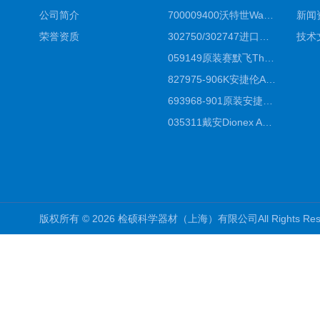
公司简介
700009400沃特世Waters原装馏分收集器经销商报价
新闻
荣誉资质
302750/302747进口赛默飞原装戴安离子色谱柱IC柱厂家*
技术
059149原装赛默飞Thermo C18高效液相色谱柱代理商
827975-906K安捷伦Agilent原装ZORBAX液相色谱柱*
693968-901原装安捷伦Agilent反相高效液相色谱柱代理
035311戴安Dionex AS4分析柱阴离子交换色谱柱厂家
版权所有 © 2026 检硕科学器材（上海）有限公司All Rights R