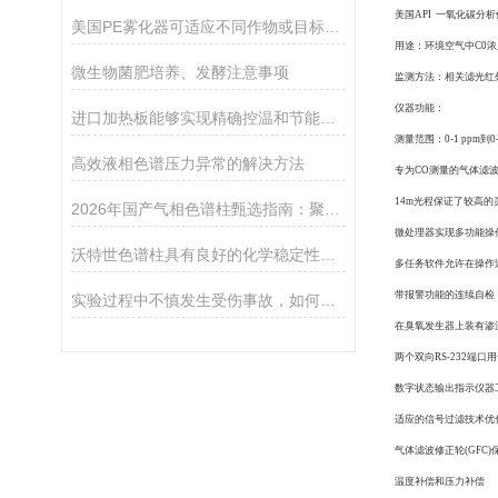
美国API 一氧化碳分析仪 
美国PE雾化器可适应不同作物或目标区域的需求
用途：环境空气中C0
微生物菌肥培养、发酵注意事项
监测方法：相关滤光红
仪器功能：
进口加热板能够实现精确控温和节能加热
测量范围：0-1 ppm到0
高效液相色谱压力异常的解决方法
专为CO测量的气体滤波相
14m光程保证了较高的
2026年国产气相色谱柱甄选指南：聚焦检硕科学器材核心优势与供应链服务
微处理器实现多功能操
沃特世色谱柱具有良好的化学稳定性和耐久性
多任务软件允许在操作
带报警功能的连续自检
实验过程中不慎发生受伤事故，如何急救
在臭氧发生器上装有渗
两个双向RS-232端
数字状态输出指示仪器
适应的信号过滤技术优
气体滤波修正轮(GFC
温度补偿和压力补偿