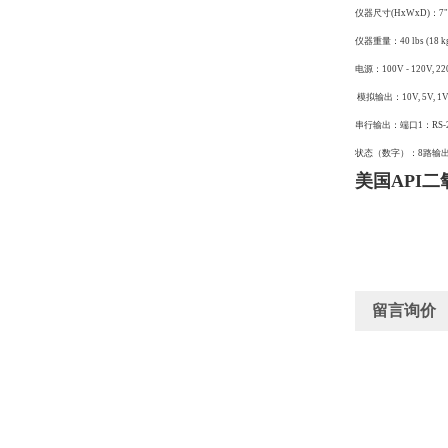
仪器尺寸(HxWxD)：7" (178
仪器重量：40 lbs (18 k
电源：100V - 120V, 220V
模拟输出：10V, 5V, 1
串行输出：端口1：RS-232
状态（数字）：8路输出
美国API
留言询价