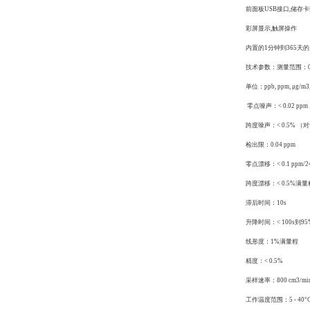
前面板USB接口,储存
彩屏显示,触屏操作
内置的1分钟到365天
技术参数：测量范围：0-
单位：ppb, ppm, μg/m3
零点噪声：< 0.02 ppm
跨度噪声：< 0.5% （
检出限：0.04 ppm
零点漂移：< 0.1 ppm/24
跨度漂移：< 0.5%满量程
滞后时间：10s
升降时间：< 100s到95
线形度：1%满量程
精度：< 0.5%
采样速率：800 cm3/min
工作温度范围：5 - 40°