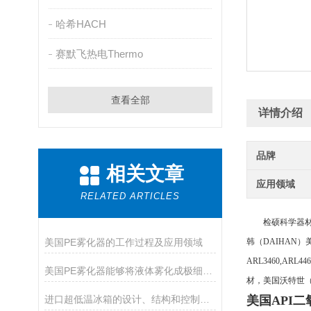
哈希HACH
赛默飞热电Thermo
查看全部
详情介绍
品牌
相关文章
应用领域
RELATED ARTICLES
检硕科学器材（
美国PE雾化器的工作过程及应用领域
韩（
DAIHAN）
ARL3460,ARL
美国PE雾化器能够将液体雾化成极细的液滴
材，美国沃特世（W
进口超低温冰箱的设计、结构和控制可令样品更加安全
美国API