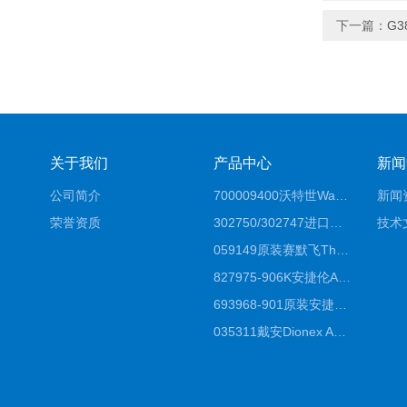
下一篇：
G3
关于我们
产品中心
新闻
公司简介
700009400沃特世Waters原装馏分收集器经销商报价
新闻
荣誉资质
302750/302747进口赛默飞原装戴安离子色谱柱IC柱厂家*
技术
059149原装赛默飞Thermo C18高效液相色谱柱代理商
827975-906K安捷伦Agilent原装ZORBAX液相色谱柱*
693968-901原装安捷伦Agilent反相高效液相色谱柱代理
035311戴安Dionex AS4分析柱阴离子交换色谱柱厂家