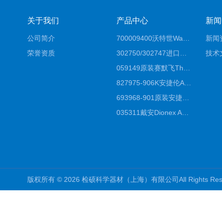
关于我们
产品中心
新闻
公司简介
700009400沃特世Waters原装馏分收集器经销商报价
新闻
荣誉资质
302750/302747进口赛默飞原装戴安离子色谱柱IC柱厂家*
技术
059149原装赛默飞Thermo C18高效液相色谱柱代理商
827975-906K安捷伦Agilent原装ZORBAX液相色谱柱*
693968-901原装安捷伦Agilent反相高效液相色谱柱代理
035311戴安Dionex AS4分析柱阴离子交换色谱柱厂家
版权所有 © 2026 检硕科学器材（上海）有限公司All Rights R