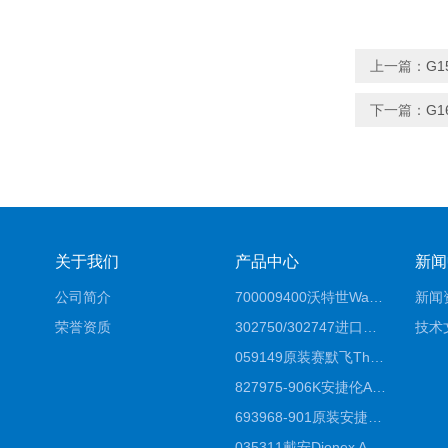
上一篇：
G1
下一篇：
G1
关于我们
产品中心
新闻
公司简介
700009400沃特世Waters原装馏分收集器经销商报价
新闻
荣誉资质
302750/302747进口赛默飞原装戴安离子色谱柱IC柱厂家*
技术
059149原装赛默飞Thermo C18高效液相色谱柱代理商
827975-906K安捷伦Agilent原装ZORBAX液相色谱柱*
693968-901原装安捷伦Agilent反相高效液相色谱柱代理
035311戴安Dionex AS4分析柱阴离子交换色谱柱厂家