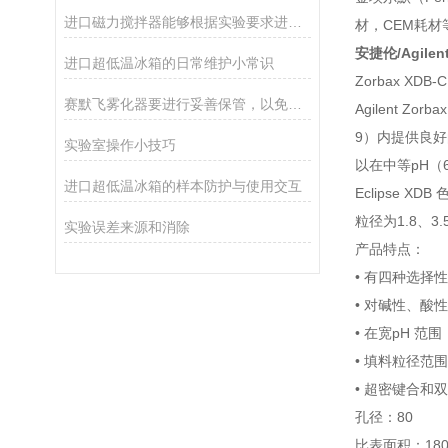
进口磁力搅拌器能够根据实验要求进行精细调节
材，CEM耗材
安捷伦/Agile
进口超低温冰箱的日常维护小常识
Zorbax XDB
赛默飞雾化器要进行妥善保管，以免产品遭到破坏
Agilent 
9）内提供良好
实验室操作小技巧
以在中等pH（
进口超低温冰箱的样本防护与使用交互
Eclipse
粒径为1.8、3
实验误差来源和消除
产品特点：
• 有四种选择
• 对碱性、酸
• 在宽pH 范
• 填料粒径范围从
• 超密键合和
孔径：80
比表面积：180 