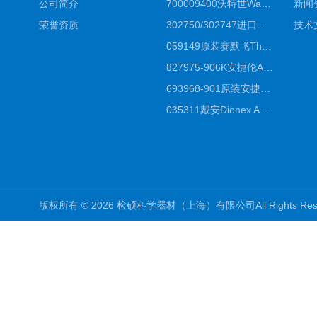
公司简介
700009400沃特世Waters原装馏分收集器经销商报价
新闻
荣誉资质
302750/302747进口赛默飞原装戴安离子色谱柱IC柱厂家*
技术
059149原装赛默飞Thermo C18高效液相色谱柱代理商
827975-906K安捷伦Agilent原装ZORBAX液相色谱柱*
693968-901原装安捷伦Agilent反相高效液相色谱柱代理
035311戴安Dionex AS4分析柱阴离子交换色谱柱厂家
版权所有 © 2026 检硕科学器材（上海）有限公司All Rights R