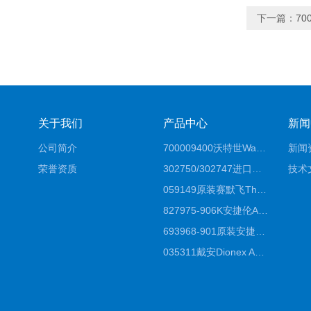
下一篇：
70
关于我们
产品中心
新闻
公司简介
700009400沃特世Waters原装馏分收集器经销商报价
新闻
荣誉资质
302750/302747进口赛默飞原装戴安离子色谱柱IC柱厂家*
技术
059149原装赛默飞Thermo C18高效液相色谱柱代理商
827975-906K安捷伦Agilent原装ZORBAX液相色谱柱*
693968-901原装安捷伦Agilent反相高效液相色谱柱代理
035311戴安Dionex AS4分析柱阴离子交换色谱柱厂家