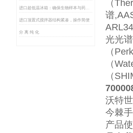
（The
进口超低温冰箱：确保生物样本与药品安全的温控设备
谱,AA
进口顶置式搅拌器结构紧凑，操作简便
ARL34
分 离 纯 化
光光谱
（Pe
（Wa
（SH
70000
沃特世
今棘手
产品使