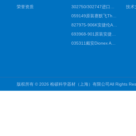
荣誉资质
302750/302747进口赛默飞原装戴安离子色谱柱IC柱厂家*
技术
059149原装赛默飞Thermo C18高效液相色谱柱代理商
827975-906K安捷伦Agilent原装ZORBAX液相色谱柱*
693968-901原装安捷伦Agilent反相高效液相色谱柱代理
035311戴安Dionex AS4分析柱阴离子交换色谱柱厂家
版权所有 © 2026 检硕科学器材（上海）有限公司All Rights R