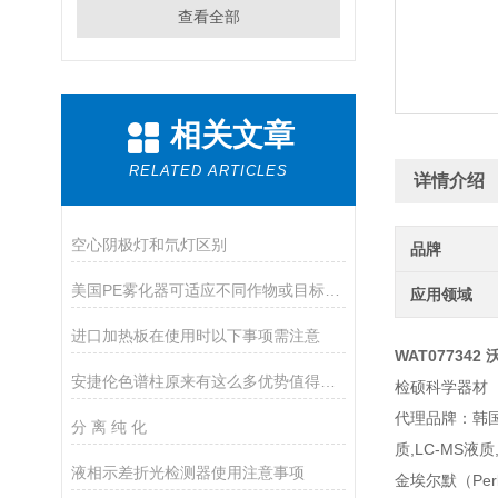
查看全部
相关文章
RELATED ARTICLES
详情介绍
空心阴极灯和氘灯区别
品牌
美国PE雾化器可适应不同作物或目标区域的需求
应用领域
进口加热板在使用时以下事项需注意
WAT077342
安捷伦色谱柱原来有这么多优势值得我们选择
检硕科学器材
代理品牌：韩国大
分 离 纯 化
质,LC-MS液质
液相示差折光检测器使用注意事项
金埃尔默（Per